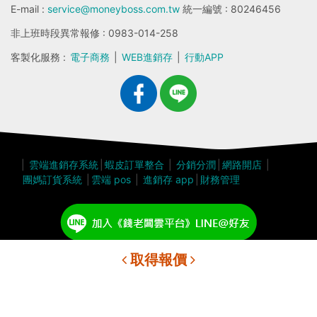
E-mail :
service@moneyboss.com.tw
統一編號 : 80246456
非上班時段異常報修 : 0983-014-258
客製化服務 :
電子商務
|
WEB進銷存
|
行動APP
|
雲端進銷存系統
|
蝦皮訂單整合
|
分銷分潤
|
網路開店
|
團媽訂貨系統
|
雲端 pos
|
進銷存 app
|
財務管理
取得報價
© 2018 錢老闆雲端平台 All Rights Reserved.
隱私權政策