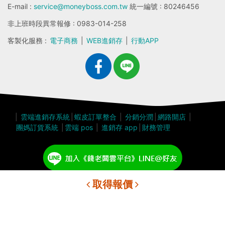
E-mail :
service@moneyboss.com.tw
統一編號 : 80246456
非上班時段異常報修 : 0983-014-258
客製化服務 :
電子商務
|
WEB進銷存
|
行動APP
|
雲端進銷存系統
|
蝦皮訂單整合
|
分銷分潤
|
網路開店
|
團媽訂貨系統
|
雲端 pos
|
進銷存 app
|
財務管理
取得報價
© 2018 錢老闆雲端平台 All Rights Reserved.
隱私權政策