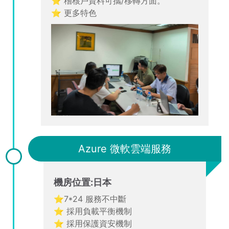
⭐ 稽核戶資料可攜/移轉方面。
⭐ 更多特色
Azure 微軟雲端服務
機房位置:日本
⭐7*24 服務不中斷
⭐ 採用負載平衡機制
⭐ 採用保護資安機制