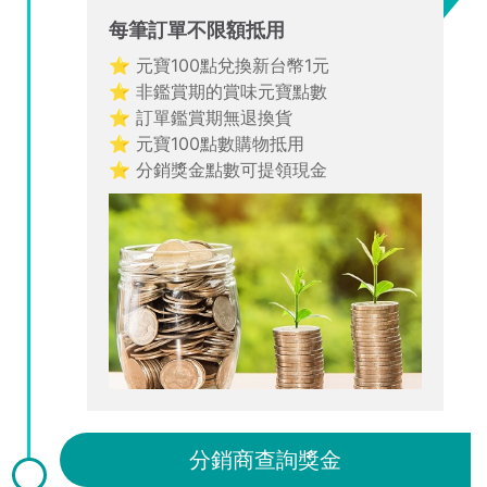
每筆訂單不限額抵用
⭐ 元寶100點兌換新台幣1元
⭐ 非鑑賞期的賞味元寶點數
⭐ 訂單鑑賞期無退換貨
⭐ 元寶100點數購物抵用
⭐ 分銷獎金點數可提領現金
分銷商查詢獎金