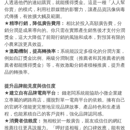
人透過他們的連結購買，就能獲得獎金。這是一種「人人幫
你賣」的模式，利用社群媒體的影響力，讓產品資訊像病毒
式傳播，有效擴大觸及範圍。
★精準行銷，降低廣告費用：
相比於投入高額廣告費，分
銷分潤是成果導向的。你只需在實際產生銷售後才支付分潤
獎金，這大大降低了前期行銷的風險和成本，對預算有限的
小農來說更具效益。
★激勵機制，提高轉換率：
系統能設定多樣化的分潤方案，
例如自訂獎金比例、兩級分潤制度（推薦者和其推薦者的推
薦者都能獲得獎金）等，有效激勵分銷者積極推廣，提升產
品的轉換率。
提升品牌能見度與信任度
★建立自有品牌電商平台：
錢老闆系統能協助小微企業建
立專屬的網路商店，擺脫對單一電商平台的依賴。擁有自己
的官網不僅能更完整地呈現品牌故事、產品特色和生產過
程，也能累積自己的客戶資料，強化品牌認同感。
★消費者信賴度：
無相較於一般廣告，親友或信任的網紅
推薦往往更具說服力。「呷好道相報」的口碑效應，能有效